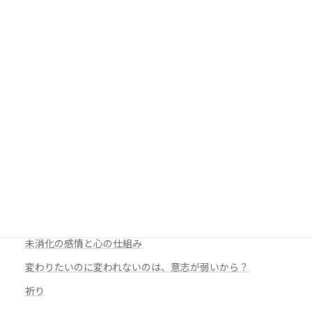
色んな私
2025年4月8日
最新人気記事
未消化の感情とは何か ―理由は分からないけれど、な...
久しぶりの夜驚症。娘の成長を感じた夜
未消化の感情と心の仕組み
変わりたいのに変われないのは、意志が弱いから？
祈り